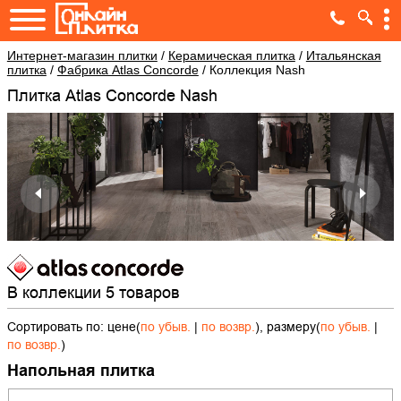
Интернет-магазин плитки
/
Керамическая плитка
/
Итальянская
плитка
/
Фабрика Atlas Concorde
/
Коллекция Nash
Плитка Atlas Concorde Nash
В коллекции 5 товаров
Сортировать по: цене(
по убыв.
|
по возвр.
), размеру(
по убыв.
|
по возвр.
)
Напольная плитка