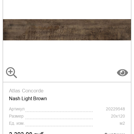
Atlas Concorde
Nash Light Brown
Артикул
20229548
Размер
20x120
Ед. изм.
м2