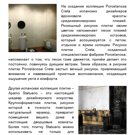
На создание коллекции Porcelanosa
Creta испанских дизайнеров
вдохновили красоты
средиземноморских пляжей.
Роскошный рисунок плитки своим
цветом напоминает песок пляжей
средиземноморских островов,
который ассоциируется с летом,
отдыхом и ярким солнцем. Рисунок
плитки Creta, созданный
специалистами фабрики Porcelanosa,
напоминает о том, что песок тоже движется, причём делает это
постоянно, повинуясь дующим ветрам. Таким образом, в рисунке
плитки Porcelanosa Creta застыл вечный рисунок, привлекающий
внимание и навевающий приятные воспоминания, создающие
ощущение уюта и комфорта.
Другая испанская коллекция плитки –
Aparici Statuario – это настоящий
шедевр дизайнерского искусства.
Крупноформатная плитка, рисунок
которой в точности повторяет
натуральный мрамор, превратит
помещения вашего дома в
настоящие дворцовые комнаты.
Более того, плитку Statuario можно
использовать не только для