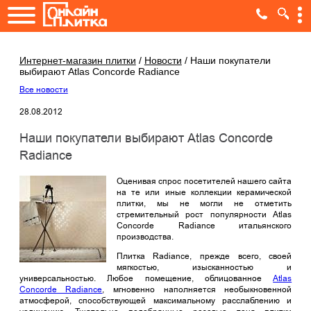
Интернет-магазин плитки
/
Новости
/
Наши покупатели
выбирают Atlas Concorde Radiance
Все новости
28.08.2012
Наши покупатели выбирают Atlas Concorde
Radiance
Оценивая спрос посетителей нашего сайта
на те или иные коллекции керамической
плитки, мы не могли не отметить
стремительный рост популярности Atlas
Concorde Radiance итальянского
производства.
Плитка Radiance, прежде всего, своей
мягкостью, изысканностью и
универсальностью. Любое помещение, облицованное
Atlas
Concorde Radiance
, мгновенно наполняется необыкновенной
атмосферой, способствующей максимальному расслаблению и